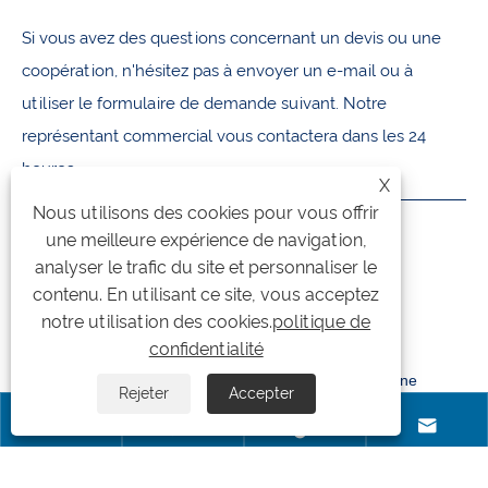
Si vous avez des questions concernant un devis ou une
coopération, n'hésitez pas à envoyer un e-mail ou à
utiliser le formulaire de demande suivant. Notre
représentant commercial vous contactera dans les 24
heures.
X
Nous utilisons des cookies pour vous offrir
CONTACTEZ-NOUS
une meilleure expérience de navigation,
analyser le trafic du site et personnaliser le
+86-18105956815
contenu. En utilisant ce site, vous acceptez
notre utilisation des cookies.
politique de
inquiry@qzmachine.com
confidentialité
No.777, ville de Zhangban, TIA, Quanzhou, Fujian, Chine
Rejeter
Accepter




Copyright © 2024 Quangong Machinery Co., Ltd. Tous droits réservés.
Links
|
Sitemap
|
RSS
|
XML
|
politique de confidentialité
|