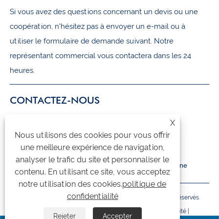
Si vous avez des questions concernant un devis ou une
coopération, n'hésitez pas à envoyer un e-mail ou à
utiliser le formulaire de demande suivant. Notre
représentant commercial vous contactera dans les 24
heures.
CONTACTEZ-NOUS
X
+86-18105956815
Nous utilisons des cookies pour vous offrir
inquiry@qzmachine.com
une meilleure expérience de navigation,
analyser le trafic du site et personnaliser le
No.777, ville de Zhangban, TIA, Quanzhou, Fujian, Chine
contenu. En utilisant ce site, vous acceptez
notre utilisation des cookies.
politique de
confidentialité
Copyright © 2024 Quangong Machinery Co., Ltd. Tous droits réservés.
Links
|
Sitemap
|
RSS
|
XML
|
politique de confidentialité
|
Rejeter
Accepter