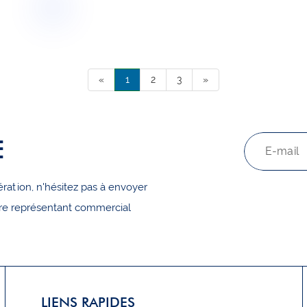
«
1
2
3
»
E
ration, n'hésitez pas à envoyer
tre représentant commercial
LIENS RAPIDES