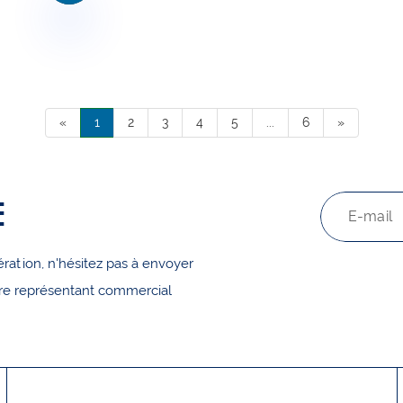
«
1
2
3
4
5
...
6
»
E
ration, n'hésitez pas à envoyer
tre représentant commercial