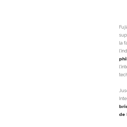
Fuj
sup
la 
l'i
phi
l'i
tec
Jus
Inte
bri
de 