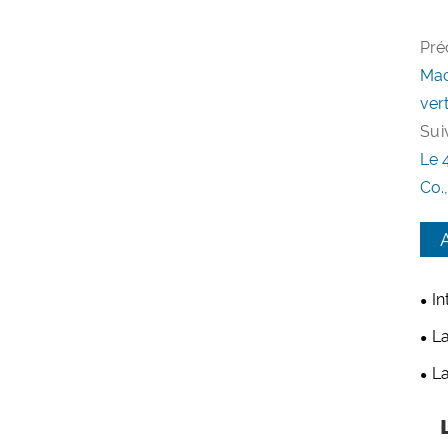
Pré
Mac
ver
Suiv
Le 
Co.,
In
pro
La
QT1
lig
La
Co.
1 5
l'ét