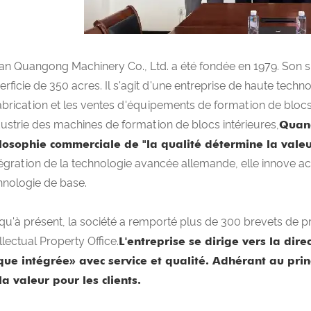
ian Quangong Machinery Co., Ltd. a été fondée en 1979. Son s
erficie de 350 acres. Il s'agit d'une entreprise de haute tech
fabrication et les ventes d'équipements de formation de bloc
ndustrie des machines de formation de blocs intérieures,
Quang
losophie commerciale de "la qualité détermine la valeur
ntégration de la technologie avancée allemande, elle innove 
hnologie de base.
qu'à présent, la société a remporté plus de 300 brevets de pro
llectual Property Office.
L'entreprise se dirige vers la dire
que intégrée» avec service et qualité. Adhérant au princ
la valeur pour les clients.