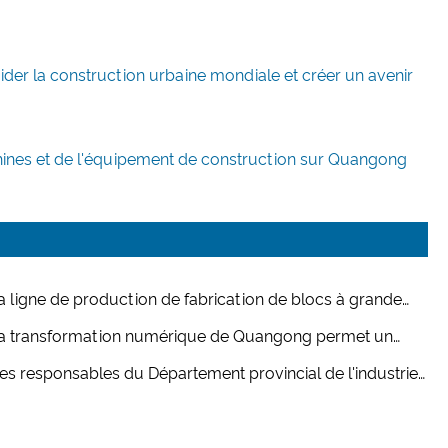
ider la construction urbaine mondiale et créer un avenir
hines et de l'équipement de construction sur Quangong
a ligne de production de fabrication de blocs à grande
esse QT10 de Quangong Machinery Co., Ltd. établit une
a transformation numérique de Quangong permet un
velle norme en matière d'excellence en matière de
eloppement d'entreprise de haute qualité
es responsables du Département provincial de l'industrie
rication intelligente
des technologies de l'information du Fujian visitent
ngong Machinery Co., Ltd. pour une inspection et des