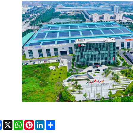
Facebook
X
WhatsApp
Pinterest
LinkedIn
Share