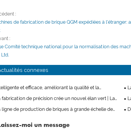
cédent :
hines de fabrication de brique QGM expédiées à l'étranger: a
t
ant :
4e Comité technique national pour la normalisation des mac
 Ltd.
Actualités connexes
telligente et efficace, améliorant la qualité et la
L
ductivité : la nouvelle ligne de production de briques
vit
 fabrication de précision crée un nouvel élan vert | La
L
0 de Quangong Machinery Co., Ltd. fait sensation
nou
ne de production de briques T9 de Quangong Machinery
dév
 ligne de production de briques à grande échelle de
D
fab
, Ltd. se distingue par sa résistance exceptionnelle
00 de Quangong Machinery est à nouveau expédiée à
et 
Laissez-moi un message
ranger
Qua