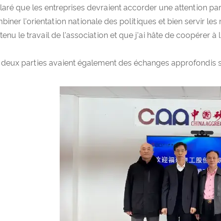
laré que les entreprises devraient accorder une attention p
biner l'orientation nationale des politiques et bien servir l
enu le travail de l'association et que j'ai hâte de coopérer à l
 deux parties avaient également des échanges approfondis s