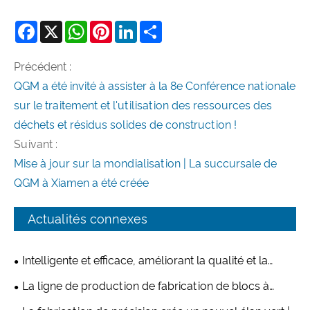
Facebook
X
WhatsApp
Pinterest
LinkedIn
Share
Précédent :
QGM a été invité à assister à la 8e Conférence nationale
sur le traitement et l'utilisation des ressources des
déchets et résidus solides de construction !
Suivant :
Mise à jour sur la mondialisation | La succursale de
QGM à Xiamen a été créée
Actualités connexes
Intelligente et efficace, améliorant la qualité et la
productivité : la nouvelle ligne de production de
La ligne de production de fabrication de blocs à
briques QT10 de Quangong Machinery Co., Ltd. fait
grande vitesse QT10 de Quangong Machinery Co., Ltd.