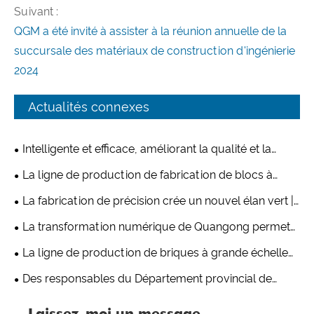
Suivant :
QGM a été invité à assister à la réunion annuelle de la
succursale des matériaux de construction d'ingénierie
2024
Actualités connexes
Intelligente et efficace, améliorant la qualité et la
productivité : la nouvelle ligne de production de
La ligne de production de fabrication de blocs à
briques QT10 de Quangong Machinery Co., Ltd. fait
grande vitesse QT10 de Quangong Machinery Co., Ltd.
La fabrication de précision crée un nouvel élan vert |
sensation
établit une nouvelle norme en matière d'excellence en
La ligne de production de briques T9 de Quangong
La transformation numérique de Quangong permet
matière de fabrication intelligente
Machinery Co., Ltd. se distingue par sa résistance
un développement d'entreprise de haute qualité
La ligne de production de briques à grande échelle
exceptionnelle
de 1 500 de Quangong Machinery est à nouveau
Des responsables du Département provincial de
expédiée à l'étranger
l'industrie et des technologies de l'information du
Laissez-moi un message