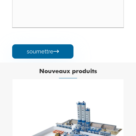
soumettre

Nouveaux produits
Machine à blocs creux
Voir plus >>