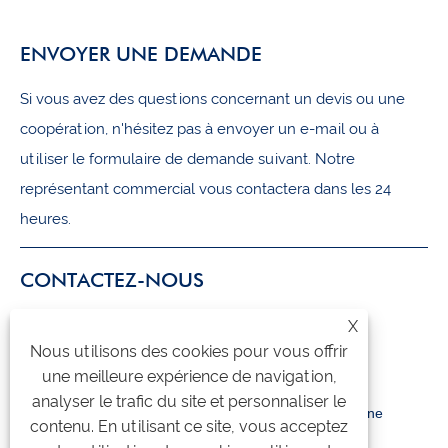
ENVOYER UNE DEMANDE
Si vous avez des questions concernant un devis ou une
coopération, n'hésitez pas à envoyer un e-mail ou à
utiliser le formulaire de demande suivant. Notre
représentant commercial vous contactera dans les 24
heures.
CONTACTEZ-NOUS
X
+86-18105956815
Nous utilisons des cookies pour vous offrir
inquiry@qzmachine.com
une meilleure expérience de navigation,
analyser le trafic du site et personnaliser le
No.777, ville de Zhangban, TIA, Quanzhou, Fujian, Chine
contenu. En utilisant ce site, vous acceptez